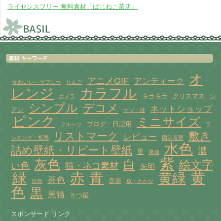
ライセンスフリー 無料素材「ばじねこ茶店」
オ
アニメGIF
アンティーク
かわいい・ラブリー
りんご
レンジ
カラフル
キラキラ
クリスマス
シ
カメラ
シンプル
デコメ
ネットショップ
アン
ナゾ・謎
ピンク
ミニサイズ
ブログ・日記用
フルーツ
ラ
敷き
リストマーク
レビュー
ンキング・投票
固定背景
水色
詰め壁紙・リピート壁紙
濃
星
果物
紫
灰色
白
絵文字
い色
猫・ネコ素材
矢印
赤
緑
青
黄
黄緑
茶色
音楽
自然
魚・さかな
色
黒
黒猫
５つ星
スポンサード リンク