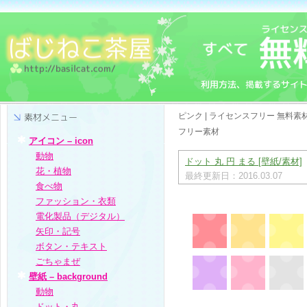
ピンク | ライセンスフリー 無料
フリー素材
アイコン – icon
動物
ドット 丸 円 まる [壁紙/素材]
花・植物
最終更新日：2016.03.07
食べ物
ファッション・衣類
電化製品（デジタル）
矢印・記号
ボタン・テキスト
ごちゃまぜ
壁紙 – background
動物
ドット・丸