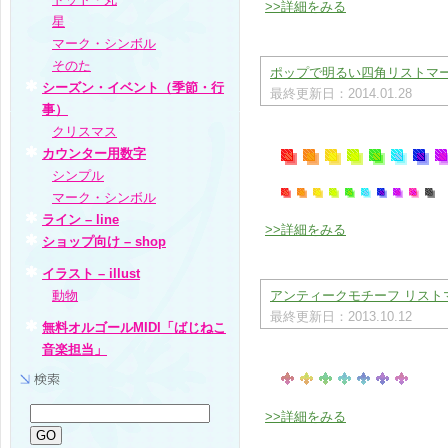
>>詳細をみる
星
マーク・シンボル
そのた
ポップで明るい四角リストマーク
シーズン・イベント（季節・行
最終更新日：2014.01.28
事）
クリスマス
カウンター用数字
シンプル
マーク・シンボル
ライン – line
>>詳細をみる
ショップ向け – shop
イラスト – illust
動物
アンティークモチーフ リストマ
最終更新日：2013.10.12
無料オルゴールMIDI「ばじねこ
音楽担当」
>>詳細をみる