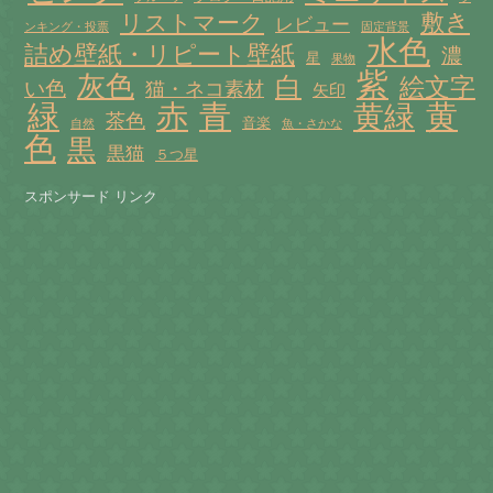
敷き
リストマーク
レビュー
ンキング・投票
固定背景
水色
詰め壁紙・リピート壁紙
濃
星
果物
紫
灰色
白
絵文字
い色
猫・ネコ素材
矢印
赤
緑
青
黄
黄緑
茶色
音楽
自然
魚・さかな
色
黒
黒猫
５つ星
スポンサード リンク