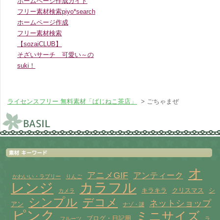
ホームページ作成ガイド
フリー素材検索piyo*search
ホームページ作成
フリー素材検索
【sozaiCLUB】
そざいサーチ 可愛い～の
suki！
ライセンスフリー 無料素材「ばじねこ茶店」
> ごちゃまぜ
オ
アニメGIF
アンティーク
かわいい・ラブリー
りんご
レンジ
カラフル
キラキラ
クリスマス
シ
カメラ
シンプル
デコメ
ネットショップ
アン
ナゾ・謎
ピンク
ミニサイズ
ブログ・日記用
フルーツ
ラ