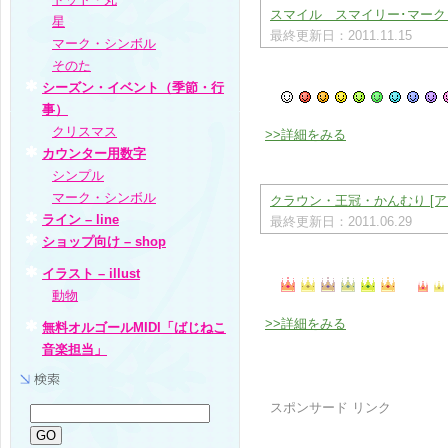
スマイル スマイリー･マーク 
星
最終更新日：2011.11.15
マーク・シンボル
そのた
シーズン・イベント（季節・行
事）
クリスマス
>>詳細をみる
カウンター用数字
シンプル
マーク・シンボル
クラウン・王冠・かんむり [ア
ライン – line
最終更新日：2011.06.29
ショップ向け – shop
イラスト – illust
動物
>>詳細をみる
無料オルゴールMIDI「ばじねこ
音楽担当」
スポンサード リンク