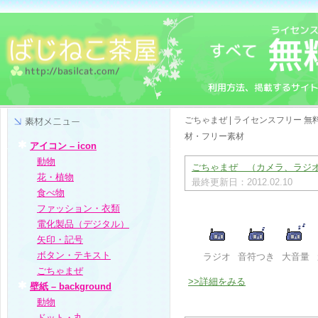
ごちゃまぜ | ライセンスフリー 
材・フリー素材
アイコン – icon
動物
ごちゃまぜ （カメラ、ラジオ）
花・植物
最終更新日：2012.02.10
食べ物
ファッション・衣類
電化製品（デジタル）
矢印・記号
ボタン・テキスト
ラジオ
音符つき
大音量
ごちゃまぜ
>>詳細をみる
壁紙 – background
動物
ドット・丸