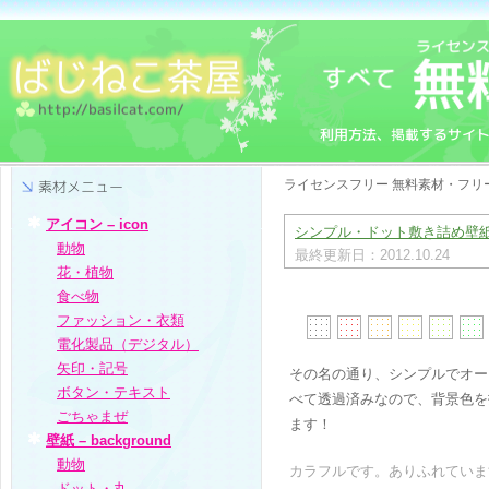
ライセンスフリー 無料素材・フリー
アイコン – icon
シンプル・ドット敷き詰め壁紙 
動物
最終更新日：2012.10.24
花・植物
食べ物
ファッション・衣類
電化製品（デジタル）
矢印・記号
その名の通り、シンプルでオー
ボタン・テキスト
べて透過済みなので、背景色を
ごちゃまぜ
ます！
壁紙 – background
動物
カラフルです。ありふれていま
ドット・丸