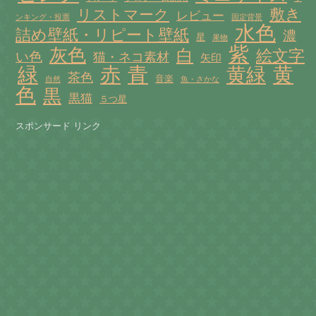
敷き
リストマーク
レビュー
ンキング・投票
固定背景
水色
詰め壁紙・リピート壁紙
濃
星
果物
紫
灰色
白
絵文字
い色
猫・ネコ素材
矢印
赤
緑
青
黄
黄緑
茶色
音楽
自然
魚・さかな
色
黒
黒猫
５つ星
スポンサード リンク