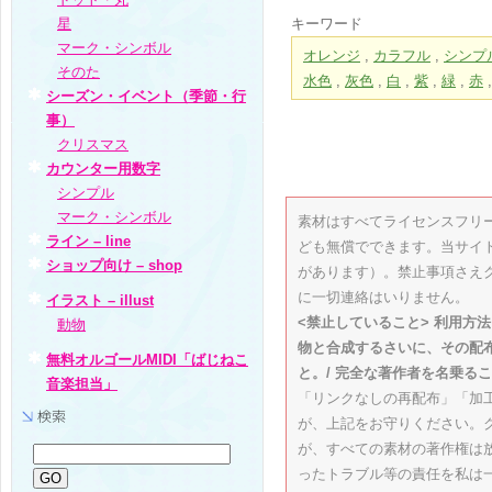
星
キーワード
マーク・シンボル
オレンジ
,
カラフル
,
シンプ
そのた
水色
,
灰色
,
白
,
紫
,
緑
,
赤
シーズン・イベント（季節・行
事）
クリスマス
カウンター用数字
シンプル
マーク・シンボル
素材はすべてライセンスフリ
ライン – line
ども無償でできます。当サイ
ショップ向け – shop
があります）。禁止事項さえ
に一切連絡はいりません。
イラスト – illust
<禁止していること> 利用方
動物
物と合成するさいに、その配
無料オルゴールMIDI「ばじねこ
と。/ 完全な著作者を名乗るこ
音楽担当」
「リンクなしの再配布」「加
が、上記をお守りください。
が、すべての素材の著作権は
ったトラブル等の責任を私は