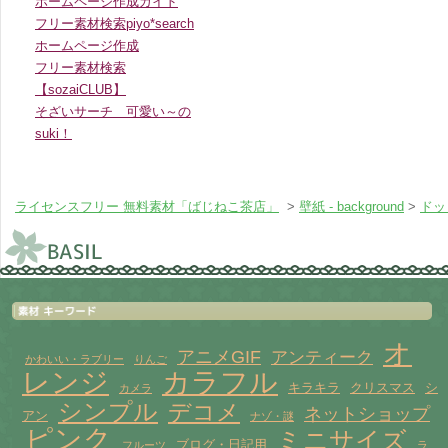
ホームページ作成ガイド
フリー素材検索piyo*search
ホームページ作成
フリー素材検索
【sozaiCLUB】
そざいサーチ 可愛い～の
suki！
ライセンスフリー 無料素材「ばじねこ茶店」
>
壁紙 - background
>
ドッ
オ
アニメGIF
アンティーク
かわいい・ラブリー
りんご
レンジ
カラフル
キラキラ
クリスマス
シ
カメラ
シンプル
デコメ
ネットショップ
アン
ナゾ・謎
ピンク
ミニサイズ
ブログ・日記用
フルーツ
ラ