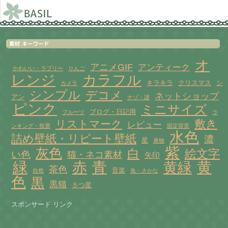
オ
アニメGIF
アンティーク
かわいい・ラブリー
りんご
レンジ
カラフル
キラキラ
クリスマス
シ
カメラ
シンプル
デコメ
ネットショップ
アン
ナゾ・謎
ピンク
ミニサイズ
ブログ・日記用
フルーツ
ラ
敷き
リストマーク
レビュー
ンキング・投票
固定背景
水色
詰め壁紙・リピート壁紙
濃
星
果物
紫
灰色
白
絵文字
い色
猫・ネコ素材
矢印
赤
緑
青
黄
黄緑
茶色
音楽
自然
魚・さかな
色
黒
黒猫
５つ星
スポンサード リンク