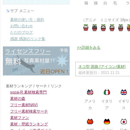
猫
猫
白
毛
ラ
素材の使い方・規約
（アニメ ミニサイズ 18px
お問い合わせ
ただのブログ
感謝 感謝のリンク集
>>詳細をみる
ネコ型 国旗 [アイコン/素材]
最終更新日：2011.11.21
素材ランキング / サーチ / リンク
sozai-R 素材検索専門
素材の森
アメリ
イタリ
イギリ
フリー素材NAVI
カ
ア
ス
フリー素材検索サーチ
素材ファン
素材・壁紙ランキング