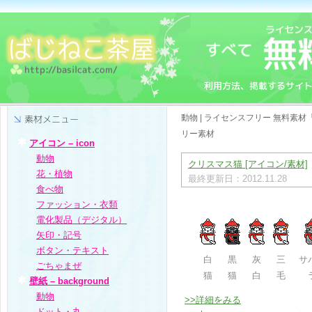
動物 | ライセンスフリー 無料素
リー素材
アイコン – icon
動物
クリスマス猫 [アイコン/素材]
花・植物
最終更新日：2012.11.28
食べ物
ファッション・衣類
電化製品（デジタル）
矢印・記号
ボタン・テキスト
白
黒
灰
三
サ
ごちゃまぜ
猫
猫
白
毛
壁紙 – background
動物
>>詳細をみる
ドット・丸