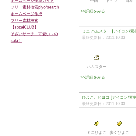
ホームページ作成ガイド
中国
ドイツ
日本
フリー素材検索piyo*search
>>詳細をみる
ホームページ作成
フリー素材検索
【sozaiCLUB】
ミニ ハムスター [アイコン/素
そざいサーチ 可愛い～の
最終更新日：2011.10.03
suki！
ハムスター
>>詳細をみる
ひよこ、ヒヨコ [アイコン/素材
最終更新日：2011.10.03
ミニひよこ
歩くひよこ