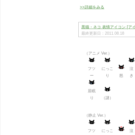
>>詳細をみる
黒猫・ネコ 表情アイコン [アイ
最終更新日：2011.08.18
（アニメ Ver.）
フツ
にっこ
泣
ー
り
怒
き
居眠
り
（謎）
（静止 Ver.）
フツ
にっこ
泣