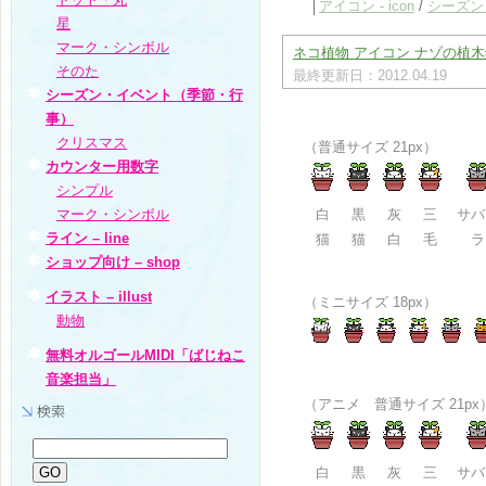
│
アイコン - icon
/
シーズン
星
マーク・シンボル
ネコ植物 アイコン ナゾの植木鉢
そのた
最終更新日：2012.04.19
シーズン・イベント（季節・行
事）
クリスマス
（普通サイズ 21px）
カウンター用数字
シンプル
マーク・シンボル
白
黒
灰
三
サバ
ライン – line
猫
猫
白
毛
ラ
ショップ向け – shop
イラスト – illust
（ミニサイズ 18px）
動物
無料オルゴールMIDI「ばじねこ
音楽担当」
（アニメ 普通サイズ 21px
白
黒
灰
三
サバ