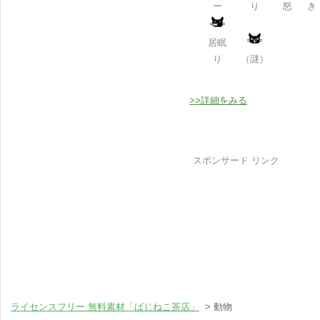
ー
り
怒
き
居眠
り
（謎）
>>詳細をみる
スポンサード リンク
ライセンスフリー 無料素材「ばじねこ茶店」
> 動物