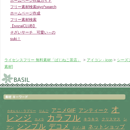
ホームページ作成ガイド
フリー素材検索piyo*search
ホームページ作成
フリー素材検索
【sozaiCLUB】
そざいサーチ 可愛い～の
suki！
ライセンスフリー 無料素材「ばじねこ茶店」
>
アイコン - icon
>
シーズ
素材]
オ
アニメGIF
アンティーク
かわいい・ラブリー
りんご
レンジ
カラフル
キラキラ
クリスマス
シ
カメラ
シンプル
デコメ
ネットショップ
アン
ナゾ・謎