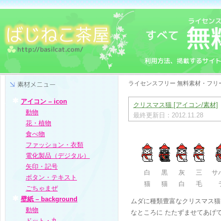
ライセンスフリー 無料素材・フリー
アイコン – icon
クリスマス猫 [アイコン/素材]
動物
最終更新日：2012.11.28
花・植物
食べ物
ファッション・衣類
電化製品（デジタル）
矢印・記号
白
黒
灰
三
サ
ボタン・テキスト
猫
猫
白
毛
ごちゃまぜ
壁紙 – background
ムダに種類豊富なクリスマス猫
動物
なところに たたずませてあげ
ドット・丸