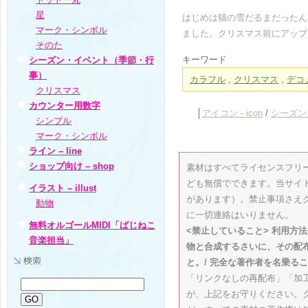
星
はじめは猫の雪だるまだったん
マーク・シンボル
ました。クリスマス前にアップ
そのた
キーワード
シーズン・イベント（季節・行
事）
カラフル
,
クリスマス
,
デコ
クリスマス
カウンター用数字
│
アイコン - icon
/
シーズン
シンプル
マーク・シンボル
ライン – line
ショップ向け – shop
素材はすべてライセンスフリ
ども無償でできます。当サイ
イラスト – illust
があります）。禁止事項さえ
動物
に一切連絡はいりません。
無料オルゴールMIDI「ばじねこ
<禁止していること> 利用方
音楽担当」
物と合成するさいに、その配
と。/ 完全な著作者を名乗るこ
「リンクなしの再配布」「加
が、上記をお守りください。