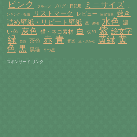
ピンク
ミニサイズ
ブログ・日記用
フルーツ
ラ
敷き
リストマーク
レビュー
ンキング・投票
固定背景
水色
詰め壁紙・リピート壁紙
濃
星
果物
紫
灰色
白
絵文字
い色
猫・ネコ素材
矢印
赤
緑
青
黄
黄緑
茶色
音楽
自然
魚・さかな
色
黒
黒猫
５つ星
スポンサード リンク