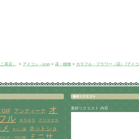
ねこ茶店」
>
アイコン - icon
>
花・植物
>
カラフル・フラワー（花） [アイコ
オ
素材リクエスト 内容
GIF
アンティーク
フル
キラキラ
クリスマス
コメ
ネットショ
ナゾ・謎
ミニサ
ブログ・日記用