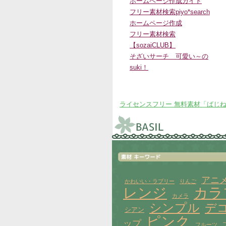
ホームページ作成ガイド
フリー素材検索piyo*search
ホームページ作成
フリー素材検索
【sozaiCLUB】
そざいサーチ 可愛い～の
suki！
ライセンスフリー 無料素材「ばじ
アニメ
かわいい・ラブリー
りんご
レンジ
カラ
カメラ
シンプル
デ
シアン
ピンク
ップ
フルーツ