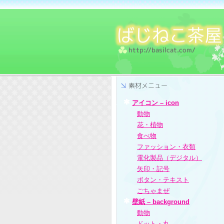
アイコン – icon
動物
花・植物
食べ物
ファッション・衣類
電化製品（デジタル）
矢印・記号
ボタン・テキスト
ごちゃまぜ
壁紙 – background
動物
ドット・丸