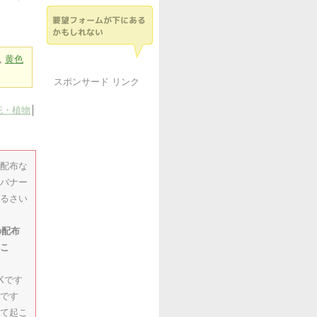
,
黄色
スポンサード リンク
花・植物
│
配布な
バナー
るさい
の配布
こ
Kです
です
て起こ