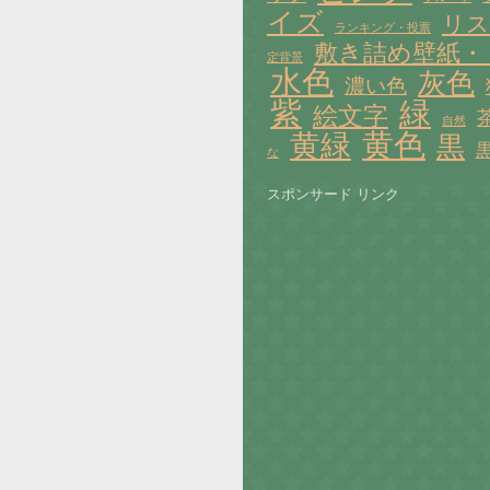
イズ
リス
ランキング・投票
敷き詰め壁紙・
定背景
水色
灰色
濃い色
紫
緑
絵文字
自然
黄色
黄緑
黒
な
スポンサード リンク