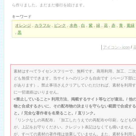
ら作りました。まだまだ修行を続けます。
キーワード
オレンジ
,
カラフル
,
ピンク
,
水色
,
白
,
紫
,
緑
,
花
,
赤
,
青
,
黄緑
,
黒
│
アイコン - icon
/
素材はすべてライセンスフリーで、無料です。商用利用、加工、二次
ども無償でできます。当サイトへのリンクも自由です（ページ下部に
があります）。禁止事項さえクリアしていただければ、素材を利用す
に一切連絡はいりません。
<禁止していること> 利用方法、掲載するサイト等などが違法。/ 他
物と合成するさいに、その配布物の決まりを守らない範囲で合成する
と。/ 完全な著作者を名乗ること。/ 直リンク。
「リンクなしの再配布」「加工したうえでの再配布や印刷」などもO
が、上記をお守りください。クレジット表記はなくても構いません。
が、すべての素材の著作権は放棄していません。また、素材を利用し