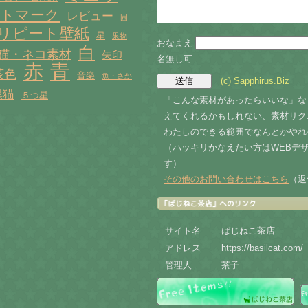
トマーク
レビュー
固
リピート壁紙
星
果物
おなまえ
白
猫・ネコ素材
矢印
名無し可
赤
青
茶色
音楽
魚・さか
(c) Sapphirus.Biz
黒猫
５つ星
「こんな素材があったらいいな」な
えてくれるかもしれない、素材リク
わたしのできる範囲でなんとかやれ
（ハッキリかなえたい方はWEBデ
す）
その他のお問い合わせはこちら
（返
サイト名
ばじねこ茶店
アドレス
管理人
茶子