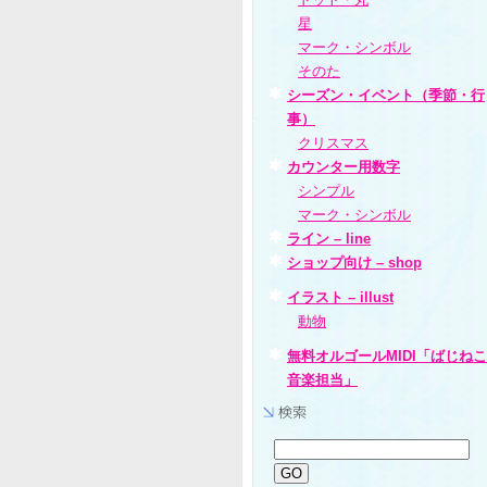
星
マーク・シンボル
そのた
シーズン・イベント（季節・行
事）
クリスマス
カウンター用数字
シンプル
マーク・シンボル
ライン – line
ショップ向け – shop
イラスト – illust
動物
無料オルゴールMIDI「ばじねこ
音楽担当」